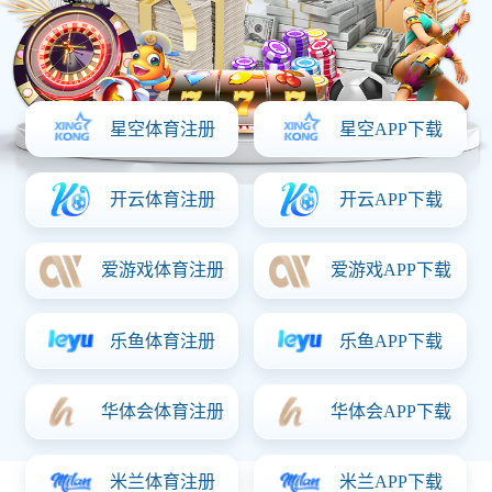
数据安全 全方位防护
在爱游戏最新官网平台，数据防护不仅是底层机制，更
是平台运营的基本责任。我们从用户访问到操作全流程
建立安全通道，有效防范多类潜在风险。
多重加密策略，防止数据泄露
AI 风控引擎，监测账户异常行为
爱游戏最新官网支持跨设备安全同步，增强访问防护